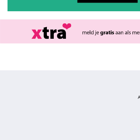
korte
broeken
overhemden
sportkleding
nachtmode
ondermode
beenmode
accessoires
vast
voordeel
t-
shirts