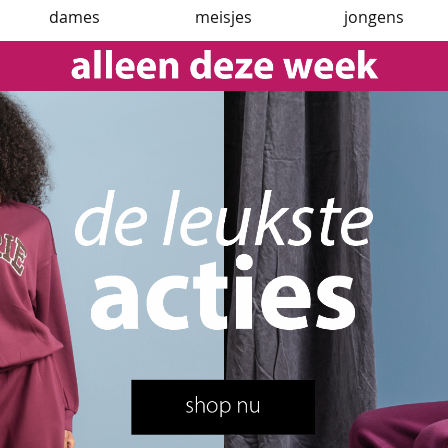
dames
meisjes
jongens