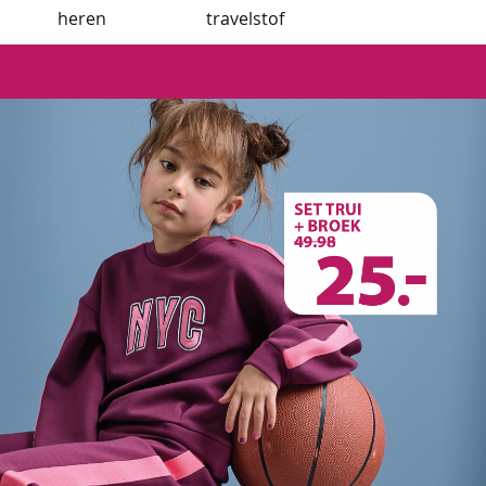
heren
travelstof