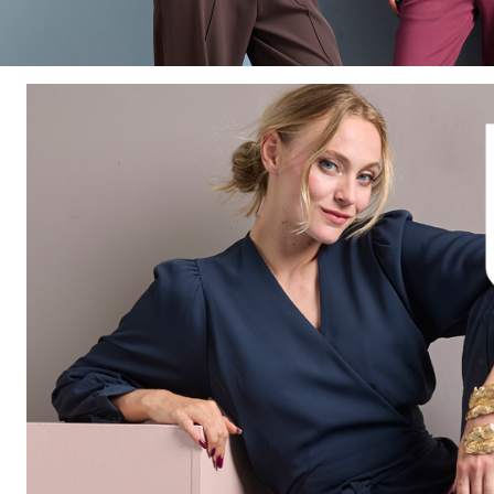
bigshirts
pyjama's
lingerie
&
ondermode
beha's
boxershorts
slips
strings
naadloos
ondergoed
corrigerend