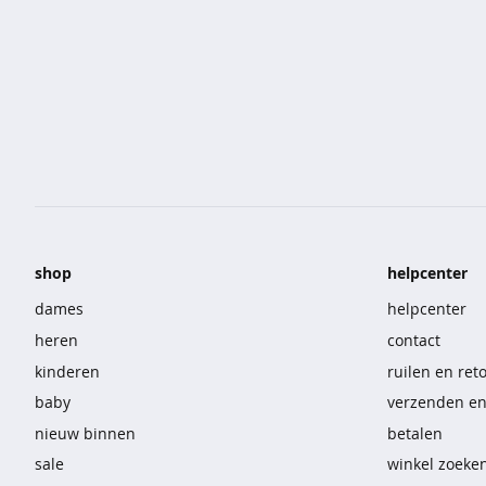
&
polo's
truien
&
vesten
kinderen
meisjes
shop
helpcenter
best
dames
helpcenter
verkocht
heren
contact
blouses
kinderen
ruilen en ret
baby
verzenden e
gilets
nieuw binnen
betalen
jassen
sale
winkel zoeke