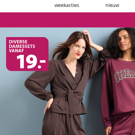
weekacties
nieuw
best
verkocht
travelstof
basics
broeken
jassen
jeans
korte
broeken
sets
nachtmode