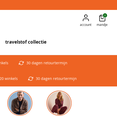
0
account
mandje
travelstof collectie
nkels
30 dagen retourtermijn
20 winkels
30 dagen retourtermijn