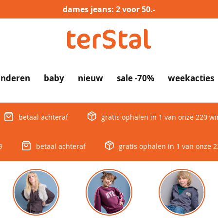
dames jeans: 2 voor 50.-
inderen
baby
nieuw
sale -70%
weekacties
betaal achteraf
gratis ophalen in 1 van onze 220 wi
9
betaal achteraf
gratis ophalen in 1 van onze 2