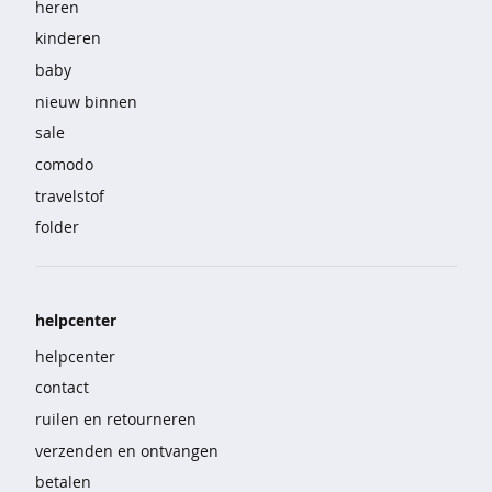
heren
r
t
kinderen
s
baby
&
p
nieuw binnen
o
sale
l
comodo
o
'
travelstof
s
folder
t
r
u
i
helpcenter
e
helpcenter
n
&
contact
v
ruilen en retourneren
e
s
verzenden en ontvangen
t
betalen