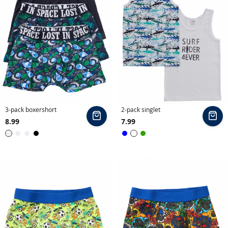
e
b
i
g
s
h
i
r
t
3-pack boxershort
2-pack singlet
s
In
In
8.99
7.99
winkelmand
wi
p
Wit
Zwart
Blauw
Groen
y
j
a
m
a
'
s