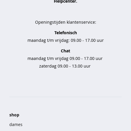
Helpcenter.
r
e
s
Openingstijden klantenservice:
v
Telefonisch
a
maandag t/m vrijdag: 09.00 - 17.00 uur
s
t
Chat
v
o
maandag t/m vrijdag 09.00 - 17.00 uur
o
zaterdag 09.00 - 13.00 uur
r
d
e
e
l
t
-
shop
s
h
dames
i