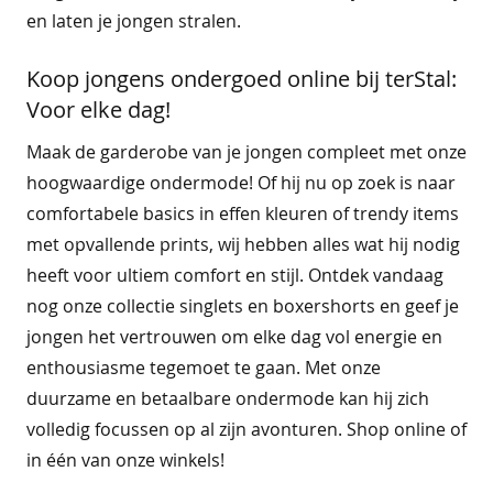
k
en laten je jongen stralen.
l
e
Koop jongens ondergoed online bij terStal:
d
i
Voor elke dag!
n
g
Maak de garderobe van je jongen compleet met onze
hoogwaardige ondermode! Of hij nu op zoek is naar
n
comfortabele basics in effen kleuren of trendy items
a
c
met opvallende prints, wij hebben alles wat hij nodig
h
heeft voor ultiem comfort en stijl. Ontdek vandaag
t
m
nog onze collectie singlets en boxershorts en geef je
o
jongen het vertrouwen om elke dag vol energie en
d
enthousiasme tegemoet te gaan. Met onze
e
duurzame en betaalbare ondermode kan hij zich
o
volledig focussen op al zijn avonturen. Shop online of
n
d
in één van onze winkels!
e