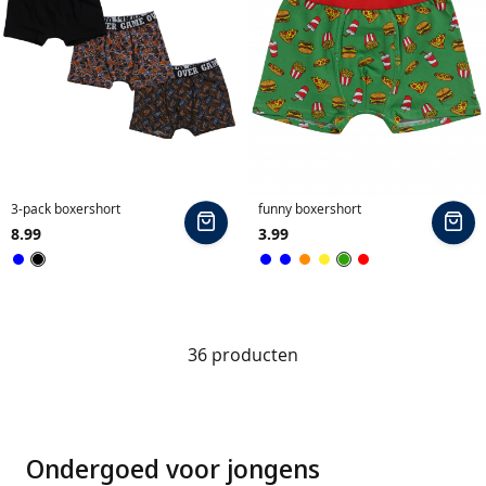
e
e
l
t
r
u
i
e
n
3-pack boxershort
funny boxershort
In
In
&
8.99
3.99
winkelmand
wi
v
Zwart
Groen
Blauw
Blauw
Blauw
Oranje
Geel
Rood
e
s
t
e
36
producten
n
b
l
a
Ondergoed voor jongens
z
e