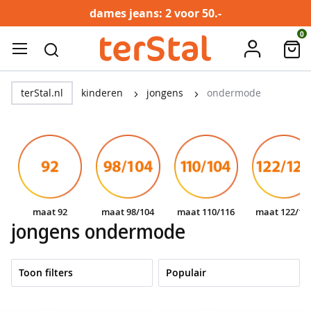
dames jeans: 2 voor 50.-
Ga
0
account
naar
ZOEK
de
dames
inhoud
terStal.nl
kinderen
jongens
ondermode
t
o
p
s
&
t
-
maat 92
maat 98/104
maat 110/116
maat 122/12
s
jongens ondermode
h
i
r
t
Toon filters
s