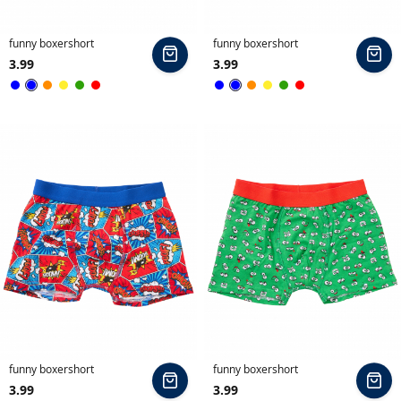
a
'
funny boxershort
funny boxershort
s
In
In
3.99
3.99
winkelmand
wi
b
Blauw
Blauw
Blauw
Oranje
Geel
Groen
Rood
Blauw
Oranje
Geel
Groen
Rood
o
x
e
r
s
h
o
r
t
s
s
l
i
funny boxershort
funny boxershort
In
In
p
3.99
3.99
winkelmand
wi