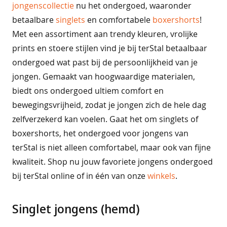
jongenscollectie
nu het ondergoed, waaronder
n
betaalbare
singlets
en comfortabele
boxershorts
!
heren
Met een assortiment aan trendy kleuren, vrolijke
prints en stoere stijlen vind je bij terStal betaalbaar
b
e
ondergoed wat past bij de persoonlijkheid van je
s
jongen. Gemaakt van hoogwaardige materialen,
t
biedt ons ondergoed ultiem comfort en
v
e
bewegingsvrijheid, zodat je jongen zich de hele dag
r
zelfverzekerd kan voelen. Gaat het om singlets of
k
o
boxershorts, het ondergoed voor jongens van
c
terStal is niet alleen comfortabel, maar ook van fijne
h
kwaliteit. Shop nu jouw favoriete jongens ondergoed
t
bij terStal online of in één van onze
winkels
.
c
o
m
Singlet jongens (hemd)
o
d