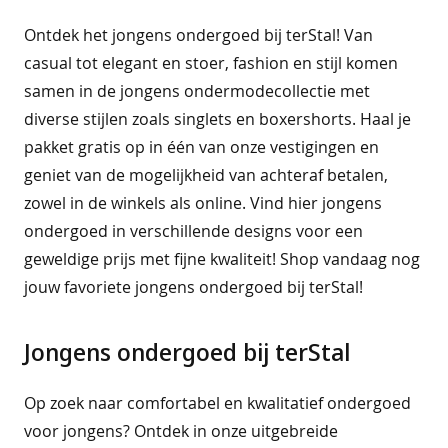
r
Ontdek het jongens ondergoed bij terStal! Van
s
&
casual tot elegant en stoer, fashion en stijl komen
g
samen in de jongens ondermodecollectie met
i
diverse stijlen zoals singlets en boxershorts. Haal je
l
e
pakket gratis op in één van onze vestigingen en
t
geniet van de mogelijkheid van achteraf betalen,
s
zowel in de winkels als online. Vind hier jongens
j
ondergoed in verschillende designs voor een
u
geweldige prijs met fijne kwaliteit! Shop vandaag nog
r
k
jouw favoriete jongens ondergoed bij terStal!
e
n
&
Jongens ondergoed bij terStal
r
o
k
Op zoek naar comfortabel en kwalitatief ondergoed
k
voor jongens? Ontdek in onze uitgebreide
e