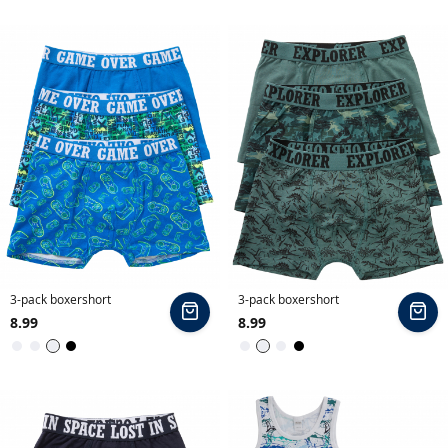
e
b
r
o
e
k
e
n
s
e
t
s
n
3-pack boxershort
3-pack boxershort
In
In
a
8.99
8.99
winkelmand
wi
c
Zwart
Zwart
h
t
m
o
d