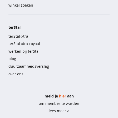
e
winkel zoeken
n
kinderen
terStal
m
e
terStal-xtra
i
terStal xtra-royaal
s
j
werken bij terStal
e
blog
s
duurzaamheidsverslag
b
over ons
e
s
t
v
meld je
hier
aan
e
om member te worden
r
lees meer >
k