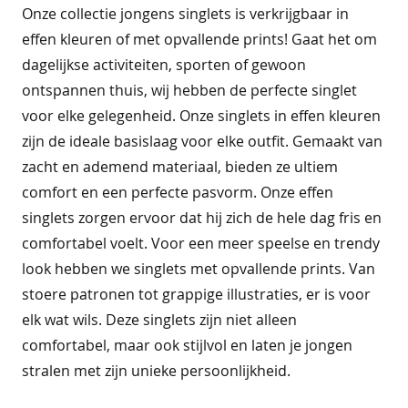
o
Onze collectie jongens singlets is verkrijgbaar in
effen kleuren of met opvallende prints! Gaat het om
b
dagelijkse activiteiten, sporten of gewoon
a
s
ontspannen thuis, wij hebben de perfecte singlet
i
voor elke gelegenheid. Onze singlets in effen kleuren
c
s
zijn de ideale basislaag voor elke outfit. Gemaakt van
zacht en ademend materiaal, bieden ze ultiem
j
comfort en een perfecte pasvorm. Onze effen
a
s
singlets zorgen ervoor dat hij zich de hele dag fris en
s
comfortabel voelt. Voor een meer speelse en trendy
e
n
look hebben we singlets met opvallende prints. Van
stoere patronen tot grappige illustraties, er is voor
k
elk wat wils. Deze singlets zijn niet alleen
o
r
comfortabel, maar ook stijlvol en laten je jongen
t
stralen met zijn unieke persoonlijkheid.
e
b