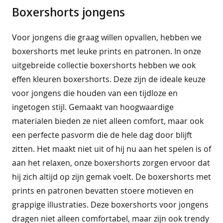
r
Boxershorts jongens
o
e
k
Voor jongens die graag willen opvallen, hebben we
e
boxershorts met leuke prints en patronen. In onze
n
uitgebreide collectie boxershorts hebben we ook
o
effen kleuren boxershorts. Deze zijn de ideale keuze
v
e
voor jongens die houden van een tijdloze en
r
ingetogen stijl. Gemaakt van hoogwaardige
h
materialen bieden ze niet alleen comfort, maar ook
e
m
een perfecte pasvorm die de hele dag door blijft
d
zitten. Het maakt niet uit of hij nu aan het spelen is of
e
n
aan het relaxen, onze boxershorts zorgen ervoor dat
hij zich altijd op zijn gemak voelt. De boxershorts met
s
prints en patronen bevatten stoere motieven en
p
o
grappige illustraties. Deze boxershorts voor jongens
r
dragen niet alleen comfortabel, maar zijn ook trendy
t