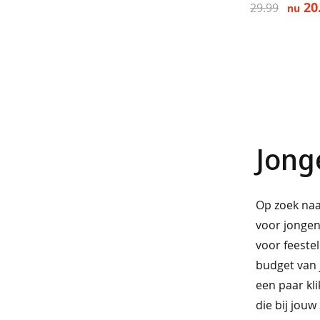
ondergoed
20
29.99
nu
beenmode
sokken
sneakersokken
panty's
accessoires
Jong
riemen
modesjaals
Op zoek naa
vast
voor jongen
voor feestel
voordeel
budget van j
truien
een paar kli
&
die bij jouw
vesten