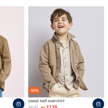
-50%
sweat twill overshirt
In
In
17.50
34.99
nu