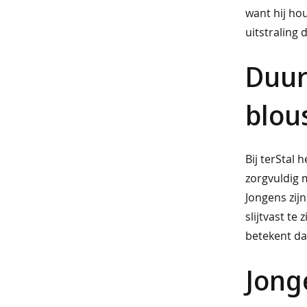
want hij ho
&
uitstraling
polo's
Duur
truien
&
blou
vesten
kinderen
Bij terStal
meisjes
zorgvuldig m
best
Jongens zij
verkocht
slijtvast t
blouses
betekent da
gilets
Jong
jassen