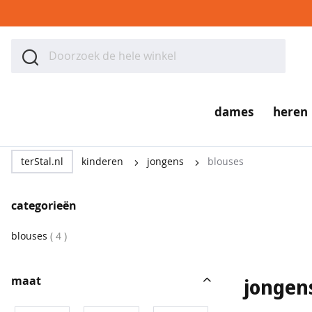
Ga
naar
ZOEK
de
Zoek
inhoud
dames
dames
heren
tops
&
terStal.nl
kinderen
jongens
blouses
t-
shirts
categorieën
polo's
producten
blouses
4
singlets
blouses
maat
jongen
&
tunieken