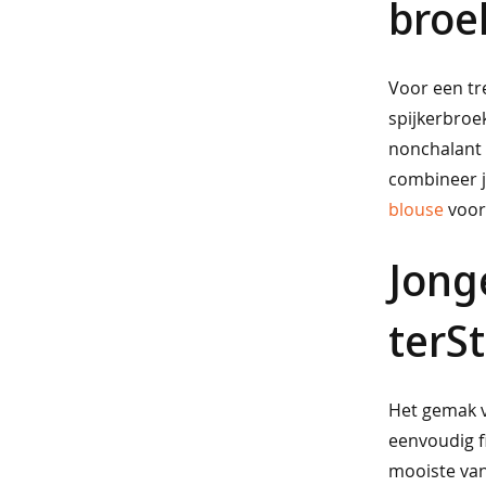
broe
sets
shorts
Voor een tr
singlets
spijkerbroe
nachtmode
nonchalant 
combineer j
bigshirts
blouse
voor 
pyjama's
Jong
shortama's
ondermode
terSt
singlets
boxershorts
Het gemak v
beenmode
eenvoudig fi
sneakersokken
mooiste van 