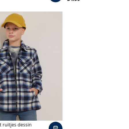
winkelmand
 ruitjes dessin
In