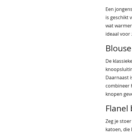
korte
Een jongens
broeken
is geschikt 
wat warmer?
overhemden
ideaal voor 
sportkleding
Blouse
nachtmode
De klassiek
ondermode
knoopsluitin
beenmode
Daarnaast i
combineer 
accessoires
knopen geven
vast
Flanel
voordeel
Zeg je stoer
t-
katoen, die 
shirts