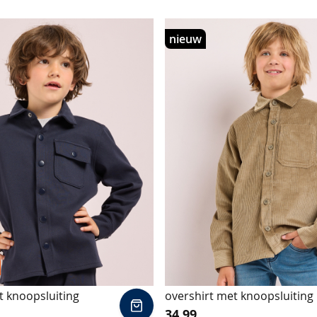
nieuw
t knoopsluiting
overshirt met knoopsluiting
In
34.99