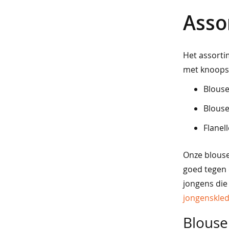
Asso
blazers
&
gilets
Het assorti
met knoopsl
jurken
&
Blous
rokken
Blous
heren
Flanel
best
Onze blouse
verkocht
goed tegen 
comodo
jongens die
jongenskled
basics
Blous
jassen