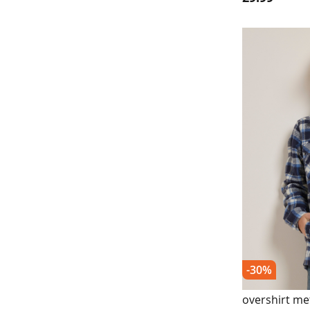
bigshirts
pyjama's
lingerie
&
ondermode
beha's
boxershorts
slips
strings
naadloos
ondergoed
-30%
corrigerend
overshirt met