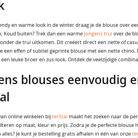
k
endy en warme look in de winter draag je de blouse over ee
k. Koud buiten? Trek dan een warme
jongens trui
over de bl
onder de trui uitkomen. Dit creëert direct een nette of cas
e een effen of subtiel geprinte blouse met een nette chino
een leuke broer en zus-look. Ontdek de veelzijdige combinat
ens blouses eenvoudig en
al
an online winkelen bij
terStal
maakt het zoeken naar de perfe
lteren op maat, kleur en prijs. Zodra je de perfecte blouse h
alles? Je kunt je bestelling gratis afhalen in één van onze
te