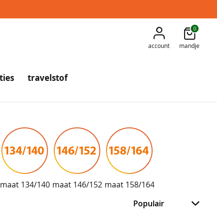
0
account
mandje
ties
travelstof
maat 134/140
maat 146/152
maat 158/164