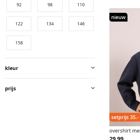
92
98
110
best
nieuw
verkocht
122
134
146
travelstof
158
basics
broeken
kleur
jassen
jeans
prijs
korte
broeken
setprijs 35.-
sets
overshirt me
nachtmode
29.99