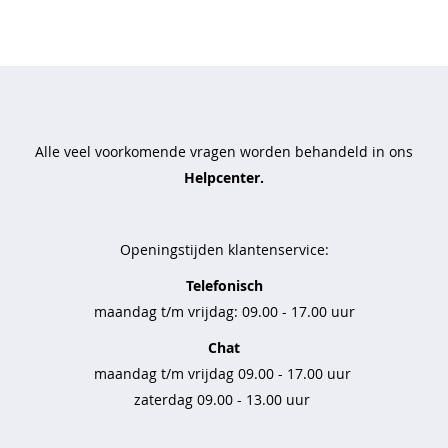
t
t
r
a
v
e
Alle veel voorkomende vragen worden behandeld in ons
l
s
Helpcenter.
t
o
f
Openingstijden klantenservice:
b
Telefonisch
a
maandag t/m vrijdag: 09.00 - 17.00 uur
s
i
Chat
c
s
maandag t/m vrijdag 09.00 - 17.00 uur
zaterdag 09.00 - 13.00 uur
b
r