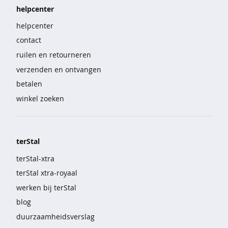
e
helpcenter
b
helpcenter
r
o
contact
e
ruilen en retourneren
k
e
verzenden en ontvangen
n
betalen
winkel zoeken
s
e
t
s
terStal
n
terStal-xtra
a
c
terStal xtra-royaal
h
werken bij terStal
t
m
blog
o
duurzaamheidsverslag
d