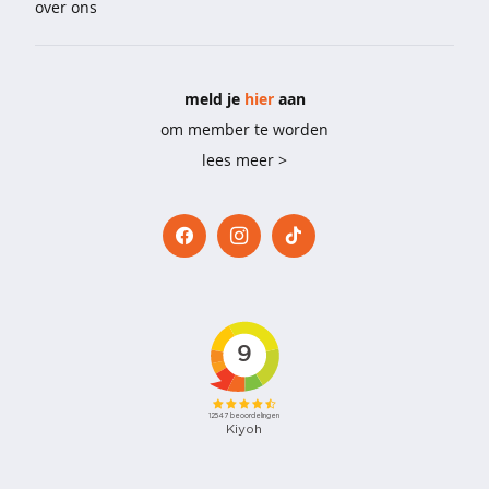
over ons
e
b
i
meld je
hier
aan
g
s
om member te worden
h
lees meer >
i
r
t
s
p
y
j
a
m
a
'
s