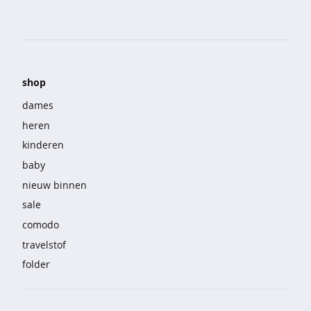
o
e
k
e
n
shop
j
a
dames
s
heren
s
e
kinderen
n
baby
j
nieuw binnen
e
sale
a
comodo
n
s
travelstof
folder
k
o
r
t