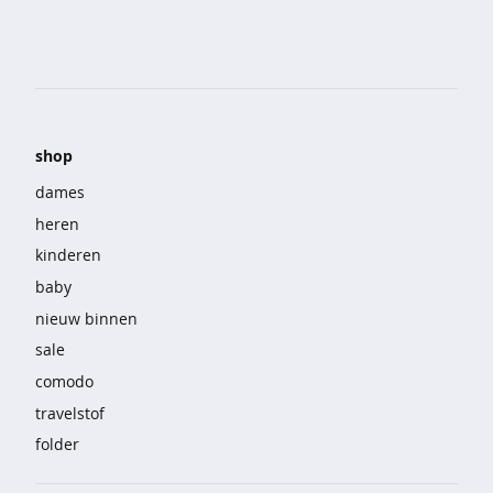
e
b
r
o
e
k
e
shop
n
dames
s
heren
e
kinderen
t
s
baby
nieuw binnen
n
a
sale
c
comodo
h
travelstof
t
m
folder
o
d