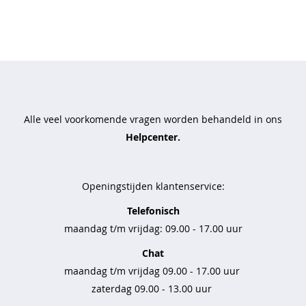
o
e
k
e
n
j
a
s
Alle veel voorkomende vragen worden behandeld in ons
s
Helpcenter.
e
n
j
Openingstijden klantenservice:
e
a
Telefonisch
n
maandag t/m vrijdag: 09.00 - 17.00 uur
s
Chat
k
maandag t/m vrijdag 09.00 - 17.00 uur
o
zaterdag 09.00 - 13.00 uur
r
t