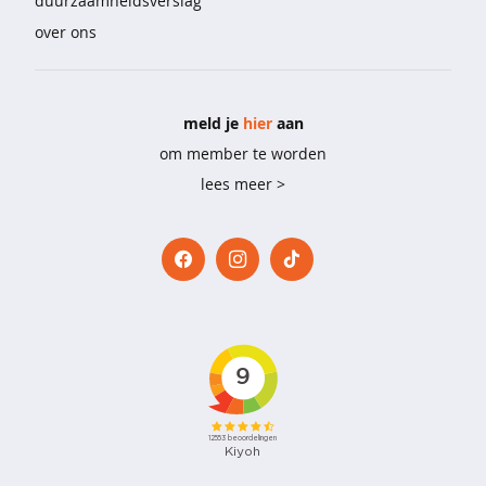
duurzaamheidsverslag
l
over ons
i
n
g
e
r
meld je
hier
aan
i
om member te worden
e
lees meer >
&
o
n
d
e
r
m
o
d
e
b
e
h