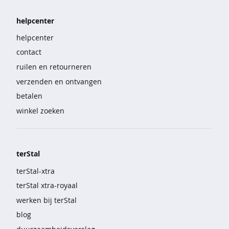
e
helpcenter
b
i
helpcenter
g
contact
s
ruilen en retourneren
h
i
verzenden en ontvangen
r
betalen
t
winkel zoeken
s
p
y
terStal
j
a
terStal-xtra
m
terStal xtra-royaal
a
werken bij terStal
'
blog
s