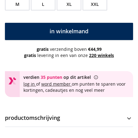
e
M
L
XL
XXL
s
&
t
u
in winkelmand
n
i
e
k
gratis
verzending boven
€44,99
e
gratis
levering in een van onze
220 winkels
n
b
verdien
35 punten
op dit artikel
e
log in
of
word member
om punten te sparen voor
s
kortingen, cadeautjes en nog veel meer
t
v
e
r
k
productomschrijving
o
c
Sweatvest voor heren van het merk Comodo. Het vest is een
h