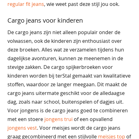
o
regular fit jeans
, wie weet past deze stijl jou ook.
e
k
Cargo jeans voor kinderen
e
n
De cargo jeans zijn niet alleen populair onder de
j
volwassen, ook de kinderen zijn enthousiast over
a
deze broeken. Alles wat ze verzamelen tijdens hun
s
s
dagelijkse avonturen, kunnen ze meenemen in de
e
stevige zakken. De cargo spijkerbroeken voor
n
kinderen worden bij terStal gemaakt van kwalitatieve
j
stoffen, waardoor ze langer meegaan. Dit maakt de
e
cargo jeans uitermate geschikt voor de alledaagse
a
n
dag, zoals naar school, buitenspelen of dagjes uit.
s
Voor jongens is de cargo jeans goed te combineren
met een stoere
jongens trui
of een opvallend
k
o
jongens vest
. Voor meisjes wordt de cargo jeans
r
graag gecombineerd met een stijlvolle
meisjes top
of
t