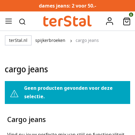
dames jeans: 2 voor 50.-
Ga
0
account
naar
ZOEK
de
dames
inhoud
terStal.nl
spijkerbroeken
cargo jeans
t
o
p
cargo jeans
s
&
t
-
Geen producten gevonden voor deze
s
selectie.
h
i
r
t
Cargo jeans
s
Vind nu jouw perfecte mix van stijl en functionaliteit