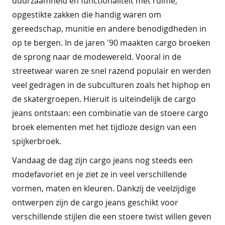
duurzaamheid en functionaliteit met ruime,
e
opgestikte zakken die handig waren om
b
gereedschap, munitie en andere benodigdheden in
i
op te bergen. In de jaren '90 maakten cargo broeken
g
de sprong naar de modewereld. Vooral in de
s
h
streetwear waren ze snel razend populair en werden
i
veel gedragen in de subculturen zoals het hiphop en
r
de skatergroepen. Hieruit is uiteindelijk de cargo
t
jeans ontstaan: een combinatie van de stoere cargo
s
broek elementen met het tijdloze design van een
p
spijkerbroek.
y
j
Vandaag de dag zijn cargo jeans nog steeds een
a
modefavoriet en je ziet ze in veel verschillende
m
vormen, maten en kleuren. Dankzij de veelzijdige
a
'
ontwerpen zijn de cargo jeans geschikt voor
s
verschillende stijlen die een stoere twist willen geven