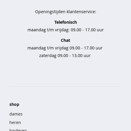
s
Openingstijden klantenservice:
s
t
Telefonisch
r
maandag t/m vrijdag: 09.00 - 17.00 uur
i
n
Chat
g
maandag t/m vrijdag 09.00 - 17.00 uur
s
zaterdag 09.00 - 13.00 uur
n
a
a
d
l
o
o
shop
s
dames
o
n
heren
d
kinderen