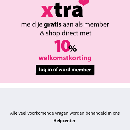
a
'
s
b
o
x
e
r
s
h
o
r
t
s
s
l
Alle veel voorkomende vragen worden behandeld in ons
i
Helpcenter.
p