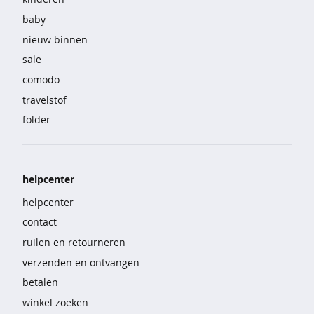
e
baby
r
g
nieuw binnen
o
sale
e
comodo
d
travelstof
c
folder
o
r
r
i
helpcenter
g
helpcenter
e
r
contact
e
ruilen en retourneren
n
verzenden en ontvangen
d
betalen
o
n
winkel zoeken