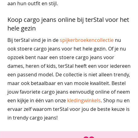
aan hun outfit en stijl.
l
i
n
Koop cargo jeans online bij terStal voor het
g
hele gezin
e
r
Bij terStal vind je in de
spijkerbroekencollectie
nu
i
e
ook stoere cargo jeans voor het hele gezin. Of je nu
&
opzoek bent naar een stoere cargo jeans voor
o
dames, heren of kids, terStal heeft een voor iedereen
n
d
een passend model. De collectie is niet alleen trendy,
e
maar ook betaalbaar en van mooie kwaliteit. Bestel
r
m
jouw favoriete cargo jeans eenvoudig online of neem
o
een kijkje in één van onze
kledingwinkels
. Shop nu en
d
ervaar zelf waarom terStal voor jou de beste keuze is
e
in trendy cargo jeans!
b
e
h