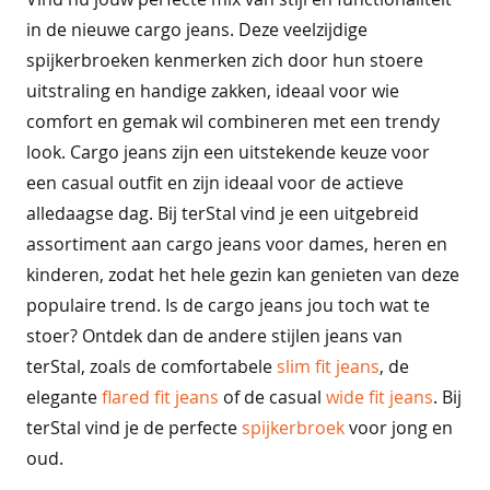
p
o
in de nieuwe cargo jeans. Deze veelzijdige
l
spijkerbroeken kenmerken zich door hun stoere
o
uitstraling en handige zakken, ideaal voor wie
'
comfort en gemak wil combineren met een trendy
s
look. Cargo jeans zijn een uitstekende keuze voor
s
een casual outfit en zijn ideaal voor de actieve
i
alledaagse dag. Bij terStal vind je een uitgebreid
n
g
assortiment aan cargo jeans voor dames, heren en
l
kinderen, zodat het hele gezin kan genieten van deze
e
populaire trend. Is de cargo jeans jou toch wat te
t
stoer? Ontdek dan de andere stijlen jeans van
s
terStal, zoals de comfortabele
slim fit jeans
, de
b
elegante
flared fit jeans
of de casual
wide fit jeans
. Bij
l
o
terStal vind je de perfecte
spijkerbroek
voor jong en
u
oud.
s