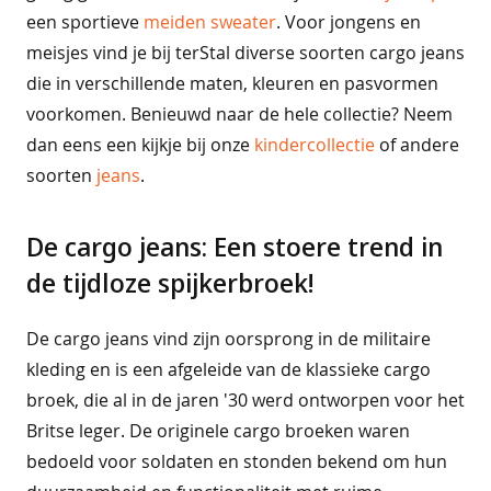
e
een sportieve
meiden sweater
. Voor jongens en
b
meisjes vind je bij terStal diverse soorten cargo jeans
r
die in verschillende maten, kleuren en pasvormen
o
e
voorkomen. Benieuwd naar de hele collectie? Neem
k
dan eens een kijkje bij onze
kindercollectie
of andere
e
n
soorten
jeans
.
s
e
De cargo jeans: Een stoere trend in
t
de tijdloze spijkerbroek!
s
n
De cargo jeans vind zijn oorsprong in de militaire
a
kleding en is een afgeleide van de klassieke cargo
c
h
broek, die al in de jaren '30 werd ontworpen voor het
t
Britse leger. De originele cargo broeken waren
m
o
bedoeld voor soldaten en stonden bekend om hun
d