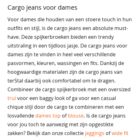
e
Cargo jeans voor dames
s
&
t
Voor dames die houden van een stoere touch in hun
u
outfits en stijl, is de cargo jeans een absolute must-
n
have. Deze spijkerbroeken bieden een trendy
i
e
uitstraling in een tijdloos jasje. De cargo jeans voor
k
dames zijn te vinden in heel veel verschillende
e
n
pasvormen, kleuren, wassingen en fits. Dankzij de
hoogwaardige materialen zijn de cargo jeans van
b
terStal daarbij ook comfortabel om te dragen.
e
s
Combineer de cargo spijkerbroek met een oversized
t
trui
voor een baggy look of ga voor een casual
v
e
chique stijl door de cargo te combineren met een
r
losvallende
dames top
of
blouse
. Is de cargo jeans
k
voor jou toch te aanwezig met zijn opgestikte
o
c
zakken? Bekijk dan onze collectie
jeggings
of
wide fit
h