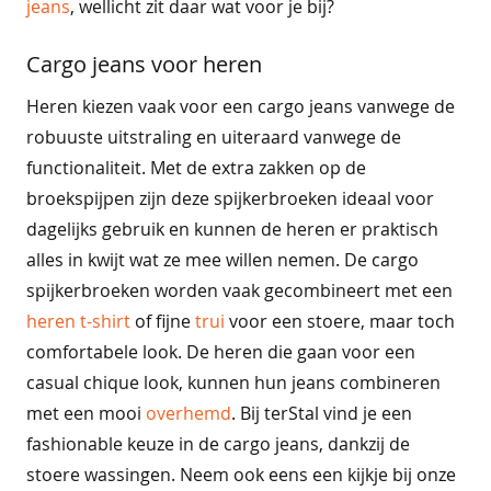
jeans
, wellicht zit daar wat voor je bij?
t
t
Cargo jeans voor heren
r
a
Heren kiezen vaak voor een cargo jeans vanwege de
v
robuuste uitstraling en uiteraard vanwege de
e
functionaliteit. Met de extra zakken op de
l
s
broekspijpen zijn deze spijkerbroeken ideaal voor
t
dagelijks gebruik en kunnen de heren er praktisch
o
f
alles in kwijt wat ze mee willen nemen. De cargo
spijkerbroeken worden vaak gecombineert met een
b
heren t-shirt
of fijne
trui
voor een stoere, maar toch
a
s
comfortabele look. De heren die gaan voor een
i
casual chique look, kunnen hun jeans combineren
c
s
met een mooi
overhemd
. Bij terStal vind je een
fashionable keuze in de cargo jeans, dankzij de
b
stoere wassingen. Neem ook eens een kijkje bij onze
r