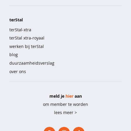
d
e
r
g
terStal
o
terStal-xtra
e
terStal xtra-royaal
d
werken bij terStal
b
blog
e
e
duurzaamheidsverslag
n
over ons
m
o
d
e
meld je
hier
aan
s
om member te worden
o
lees meer >
k
k
e