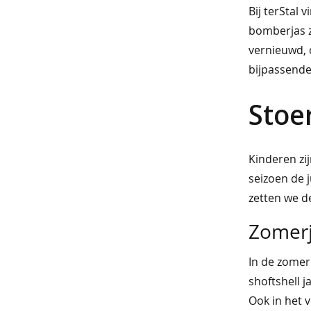
bigshirts
Bij terStal 
bomberjas z
pyjama's
vernieuwd, d
lingerie
bijpassende 
&
Stoe
ondermode
beha's
boxershorts
Kinderen zij
seizoen de j
slips
zetten we de
strings
Zomer
naadloos
In de zomer
ondergoed
shoftshell 
corrigerend
Ook in het v