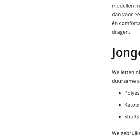
modellen me
blazers
dan voor een
&
én comfortab
gilets
dragen.
jurken
Jong
&
rokken
We letten n
heren
duurzame st
best
Polyes
verkocht
Katoe
comodo
Shofts
basics
We gebruike
jassen