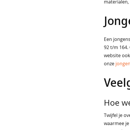
materialen, 
korte
broeken
Jonge
overhemden
Een jongens 
sportkleding
92 t/m 164. 
nachtmode
website ook 
ondermode
onze
jonge
beenmode
Veel
accessoires
vast
Hoe we
voordeel
Twijfel je o
t-
waarmee je 
shirts