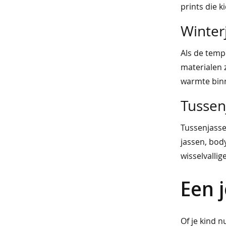
ondergoed
prints die k
beenmode
Winter
sokken
Als de temp
sneakersokken
materialen 
panty's
warmte binne
accessoires
Tussen
riemen
Tussenjassen
modesjaals
jassen, bod
wisselvalli
vast
voordeel
Een 
truien
&
Of je kind n
vesten