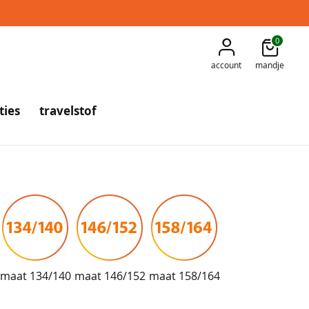
0
account
mandje
ties
travelstof
maat 134/140
maat 146/152
maat 158/164