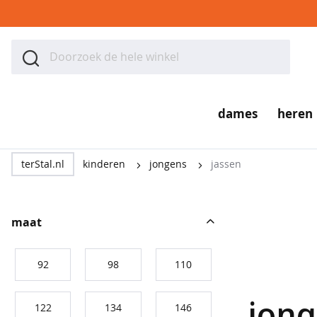
Ga
naar
ZOEK
de
Zoek
inhoud
dames
dames
heren
tops
&
terStal.nl
kinderen
jongens
jassen
t-
shirts
polo's
maat
singlets
92
98
110
blouses
&
jong
122
134
146
tunieken