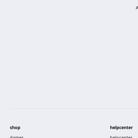
sets
shorts
singlets
nachtmode
bigshirts
pyjama's
shortama's
ondermode
singlets
boxershorts
beenmode
shop
helpcenter
sneakersokken
dames
helpcenter