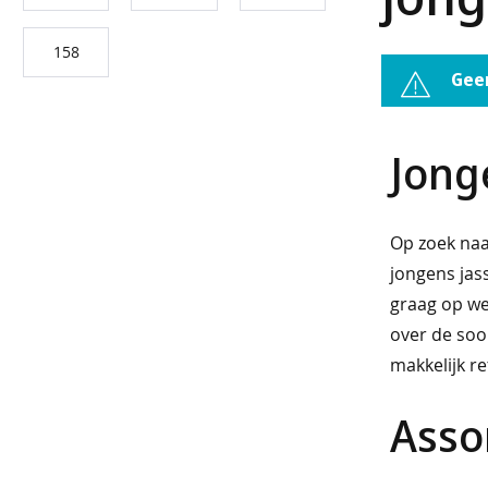
best
158
verkocht
Gee
travelstof
Jong
basics
broeken
Op zoek naar
jassen
jongens jas
jeans
graag op weg
over de soor
korte
makkelijk re
broeken
Asso
sets
nachtmode