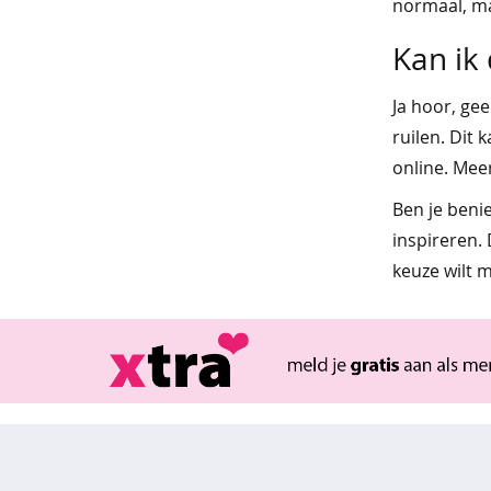
normaal, maa
&
Kan ik 
polo's
Ja hoor, ge
truien
ruilen. Dit 
&
online. Mee
vesten
Ben je beni
kinderen
inspireren.
meisjes
keuze wilt 
best
verkocht
blouses
gilets
jassen