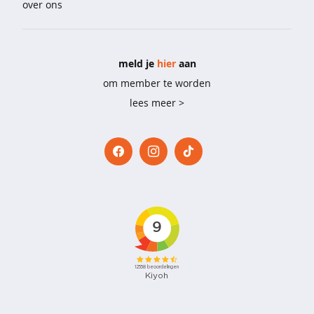
over ons
e
b
i
meld je
hier
aan
g
s
om member te worden
h
lees meer >
i
r
t
s
p
y
j
a
m
a
'
s