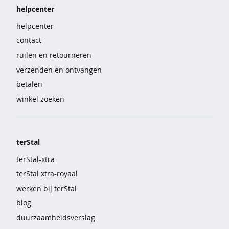
e
helpcenter
b
helpcenter
r
o
contact
e
ruilen en retourneren
k
e
verzenden en ontvangen
n
betalen
winkel zoeken
s
e
t
s
terStal
n
terStal-xtra
a
c
terStal xtra-royaal
h
werken bij terStal
t
m
blog
o
duurzaamheidsverslag
d