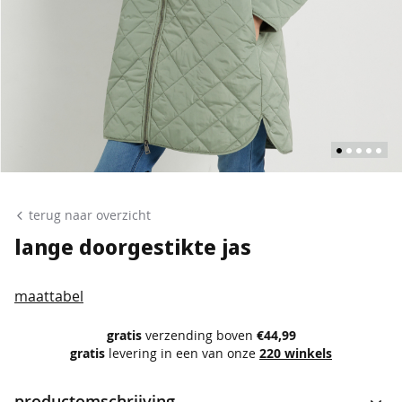
p
o
l
o
'
s
s
i
n
Ga
g
naar
terug naar overzicht
l
het
e
lange doorgestikte jas
t
begin
s
van
maattabel
de
b
l
afbeeldingen-
gratis
verzending boven
€44,99
o
gratis
levering in een van onze
220 winkels
gallerij
u
s
productomschrijving