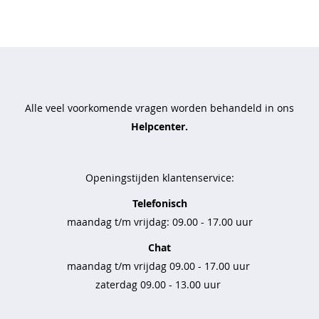
t
t
r
a
v
e
Alle veel voorkomende vragen worden behandeld in ons
l
s
Helpcenter.
t
o
f
Openingstijden klantenservice:
b
Telefonisch
a
maandag t/m vrijdag: 09.00 - 17.00 uur
s
i
Chat
c
s
maandag t/m vrijdag 09.00 - 17.00 uur
zaterdag 09.00 - 13.00 uur
b
r