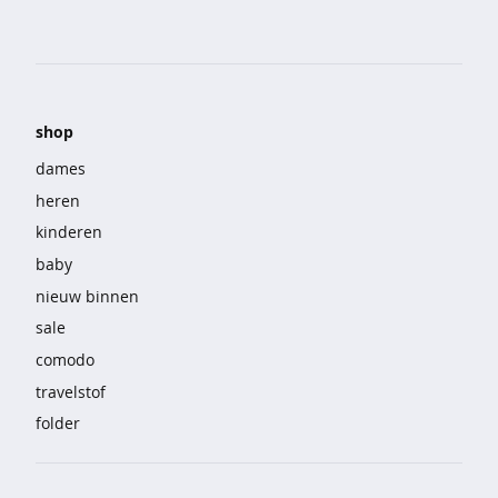
o
e
k
e
n
shop
j
a
dames
s
heren
s
e
kinderen
n
baby
j
nieuw binnen
e
sale
a
comodo
n
s
travelstof
folder
k
o
r
t