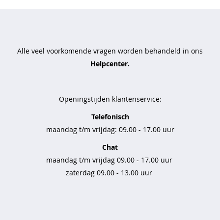
t
t
r
a
Alle veel voorkomende vragen worden behandeld in ons
v
Helpcenter.
e
l
s
t
Openingstijden klantenservice:
o
f
Telefonisch
maandag t/m vrijdag: 09.00 - 17.00 uur
b
a
Chat
s
maandag t/m vrijdag 09.00 - 17.00 uur
i
zaterdag 09.00 - 13.00 uur
c
s
b
r