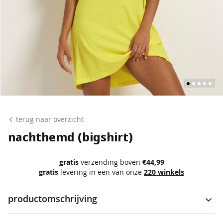
p
o
l
o
'
s
s
i
n
Ga
g
naar
terug naar overzicht
l
het
e
nachthemd (bigshirt)
t
begin
s
van
gratis
verzending boven
€44,99
de
gratis
levering in een van onze
220 winkels
b
l
afbeeldingen-
o
productomschrijving
gallerij
u
s