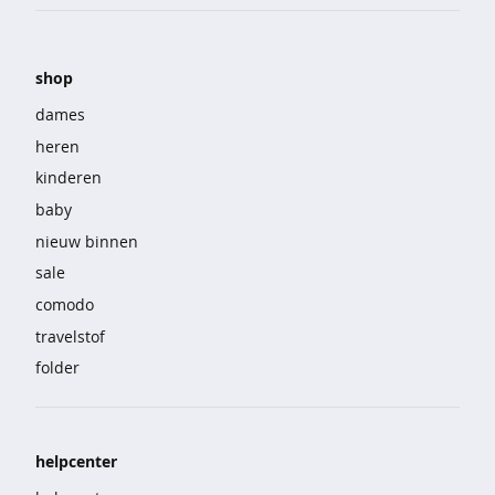
o
e
k
e
shop
n
dames
j
heren
a
kinderen
s
s
baby
e
nieuw binnen
n
sale
j
comodo
e
a
travelstof
n
folder
s
k
o
helpcenter
r
t