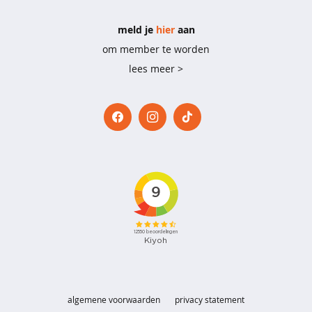
e
meld je
hier
aan
b
i
om member te worden
g
lees meer >
s
h
i
r
t
s
p
y
j
a
m
a
'
s
algemene voorwaarden
privacy statement