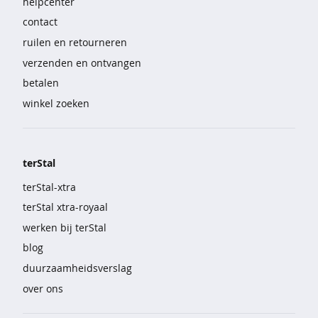
helpcenter
e
contact
b
r
ruilen en retourneren
o
verzenden en ontvangen
e
k
betalen
e
winkel zoeken
n
s
e
terStal
t
s
terStal-xtra
terStal xtra-royaal
n
a
werken bij terStal
c
blog
h
t
duurzaamheidsverslag
m
over ons
o
d