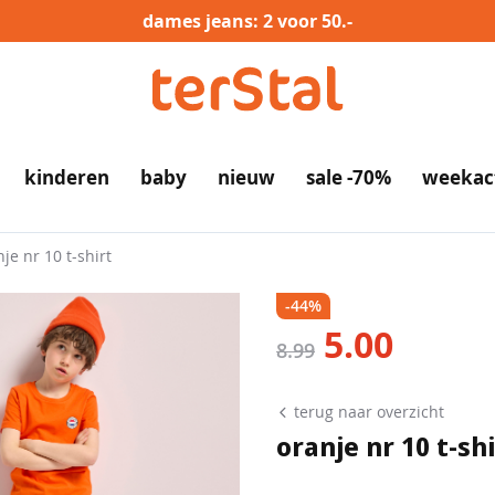
dames jeans: 2 voor 50.-
kinderen
baby
nieuw
sale -70%
weekac
je nr 10 t-shirt
-44%
5.00
nu
8.99
terug naar overzicht
oranje nr 10 t-sh