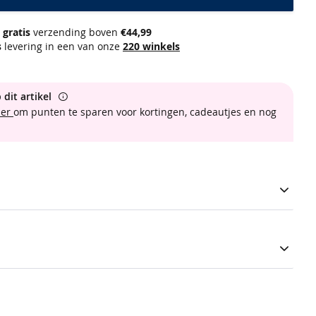
gratis
verzending boven
€44,99
s
levering in een van onze
220 winkels
 dit artikel
ber
om punten te sparen voor kortingen, cadeautjes en nog
hirt is voorzien van een ronde hals en korte mouwen. Verfraaid
ine borstprint en een grote print aan de achterkant. Het t-
asvorm en draagt comfortabel dankzij de jersey stof van 100%
e dragen tijdens het WK of elke dag dat je oranje wilt
oranje nr 10 t-shirt
5747029-961