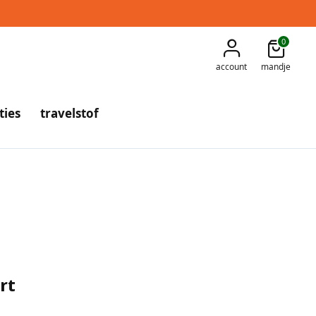
0
account
mandje
ties
travelstof
irt