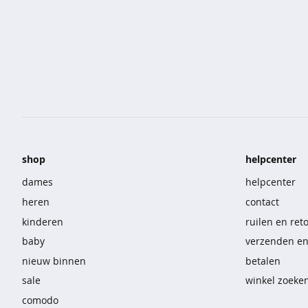
korte
broeken
overhemden
sportkleding
nachtmode
ondermode
shop
helpcenter
beenmode
dames
helpcenter
heren
contact
accessoires
kinderen
ruilen en ret
vast
baby
verzenden e
voordeel
nieuw binnen
betalen
sale
winkel zoeke
t-
comodo
shirts