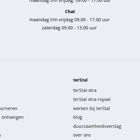
maandag t/m vrijdag: 09.00 - 17.00 uur
Chat
maandag t/m vrijdag 09.00 - 17.00 uur
zaterdag 09.00 - 13.00 uur
terStal
terStal-xtra
terStal xtra-royaal
ourneren
werken bij terStal
n ontvangen
blog
duurzaamheidsverslag
n
over ons