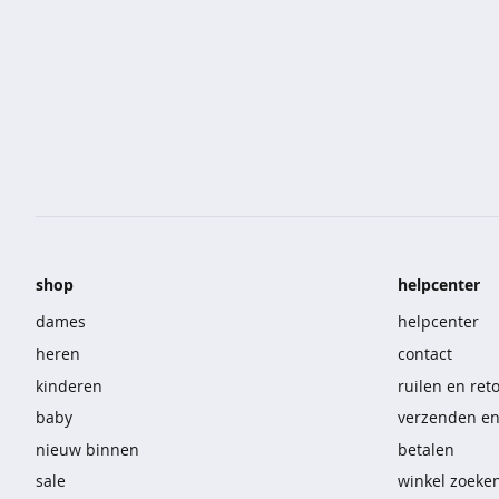
korte
broeken
overhemden
sportkleding
nachtmode
ondermode
shop
helpcenter
beenmode
dames
helpcenter
accessoires
heren
contact
vast
kinderen
ruilen en ret
voordeel
baby
verzenden e
nieuw binnen
betalen
t-
sale
winkel zoeke
shirts