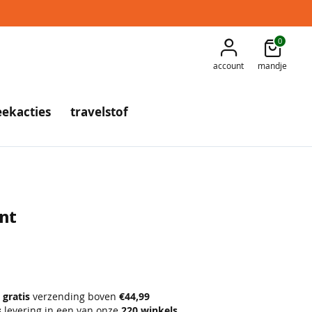
0
account
mandje
ekacties
travelstof
nt
gratis
verzending boven
€44,99
s
levering in een van onze
220 winkels