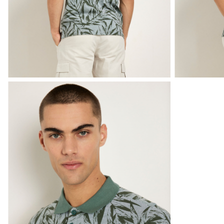
bigshirts
pyjama's
lingerie
&
ondermode
beha's
boxershorts
slips
strings
naadloos
ondergoed
corrigerend