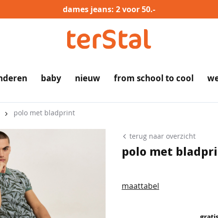
dames jeans: 2 voor 50.-
nderen
baby
nieuw
from school to cool
we
polo met bladprint
terug naar overzicht
polo met bladpri
maattabel
grati