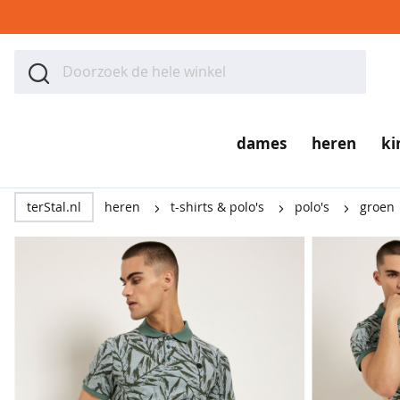
Ga
naar
ZOEK
de
Zoek
inhoud
dames
dames
heren
ki
tops
&
terStal.nl
heren
t-shirts & polo's
polo's
groen
t-
shirts
Ga
polo's
naar
het
singlets
einde
blouses
van
&
de
tunieken
afbeeldingen-