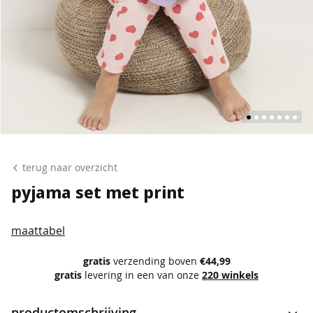
p
o
l
o
'
s
s
i
n
Ga
g
naar
terug naar overzicht
l
het
e
pyjama set met print
t
begin
s
van
maattabel
de
b
l
afbeeldingen-
gratis
verzending boven
€44,99
o
gratis
levering in een van onze
220 winkels
gallerij
u
s
productomschrijving