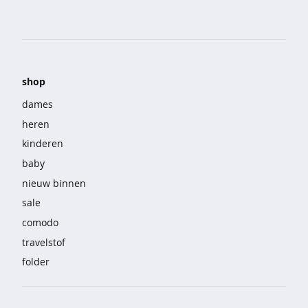
o
e
k
e
n
shop
j
a
dames
s
heren
s
e
kinderen
n
baby
j
nieuw binnen
e
sale
a
comodo
n
s
travelstof
folder
k
o
r
t