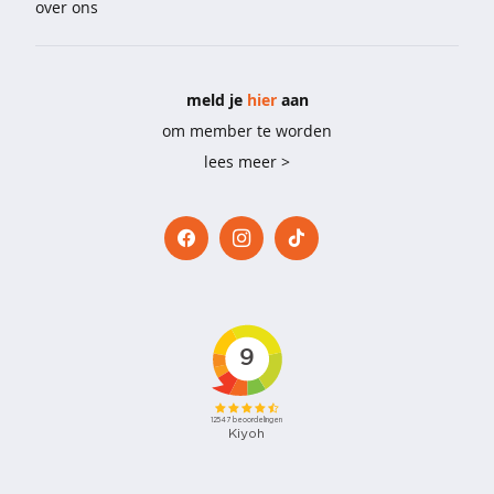
over ons
e
b
i
meld je
hier
aan
g
s
om member te worden
h
lees meer >
i
r
t
s
p
y
j
a
m
a
'
s