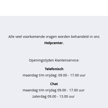
t
t
r
a
v
e
Alle veel voorkomende vragen worden behandeld in ons
l
s
Helpcenter.
t
o
f
Openingstijden klantenservice:
b
Telefonisch
a
maandag t/m vrijdag: 09.00 - 17.00 uur
s
i
Chat
c
s
maandag t/m vrijdag 09.00 - 17.00 uur
zaterdag 09.00 - 13.00 uur
b
r