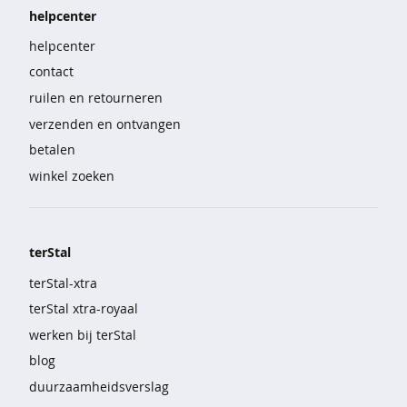
e
helpcenter
b
helpcenter
r
o
contact
e
ruilen en retourneren
k
e
verzenden en ontvangen
n
betalen
winkel zoeken
s
e
t
s
terStal
n
terStal-xtra
a
c
terStal xtra-royaal
h
werken bij terStal
t
m
blog
o
duurzaamheidsverslag
d