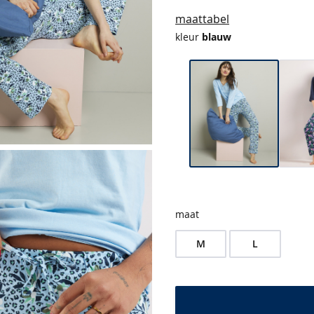
maattabel
kleur
blauw
maat
M
L