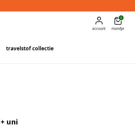
0
account
mandje
travelstof collectie
 + uni