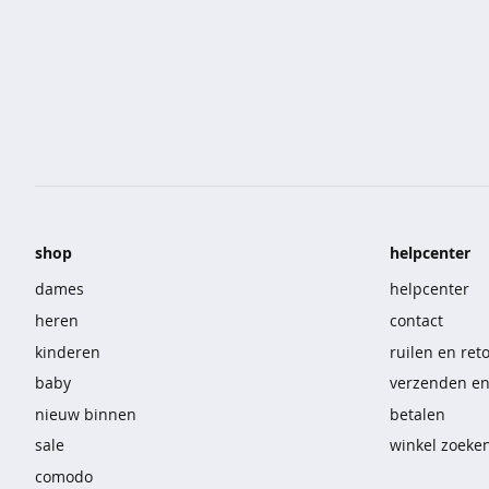
korte
broeken
overhemden
sportkleding
nachtmode
ondermode
shop
helpcenter
beenmode
dames
helpcenter
heren
contact
accessoires
kinderen
ruilen en ret
vast
baby
verzenden e
voordeel
nieuw binnen
betalen
sale
winkel zoeke
t-
comodo
shirts