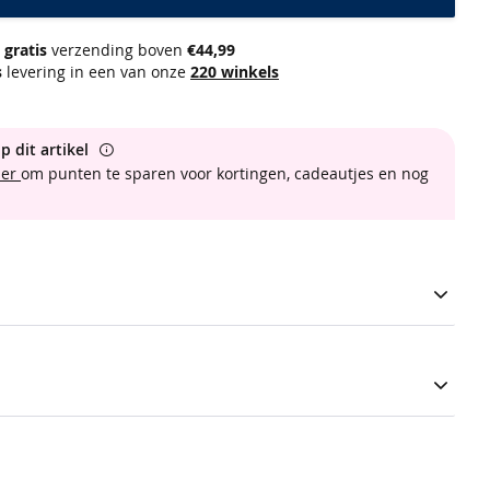
gratis
verzending boven
€44,99
s
levering in een van onze
220 winkels
p dit artikel
ber
om punten te sparen voor kortingen, cadeautjes en nog
 bestaat uit een top een een broek. De top is voorzien van
lengte mouwen. Verfraaid met een uni lichtblauwe kleur. De
stische tailleboord met aantrekkoord. Verfraaid met een all-
ft een regular fit pasvorm en draagt comfortabel dankzij de
ch.
pyjama set print + uni
7116896-200