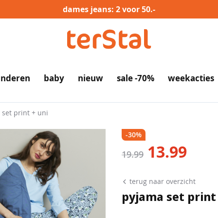
dames jeans: 2 voor 50.-
inderen
baby
nieuw
sale -70%
weekacties
set print + uni
-30%
13.99
nu
19.99
terug naar overzicht
pyjama set print