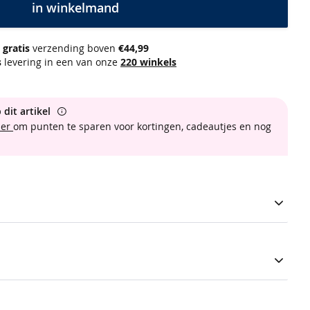
in winkelmand
gratis
verzending boven
€44,99
s
levering in een van onze
220 winkels
 dit artikel
ber
om punten te sparen voor kortingen, cadeautjes en nog
s voorzien van een elastische tailleboord met aantrekkoord,
wee steekzakken. Verfraaid met een donkerblauwe kleur. De
vorm en draagt comfortabel dankzij de zachte scuba stof met
scuba broek wijd met plooien