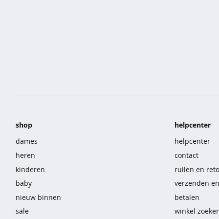
korte
broeken
overhemden
sportkleding
nachtmode
ondermode
shop
helpcenter
beenmode
dames
helpcenter
accessoires
heren
contact
vast
kinderen
ruilen en ret
voordeel
baby
verzenden e
nieuw binnen
betalen
t-
sale
winkel zoeke
shirts