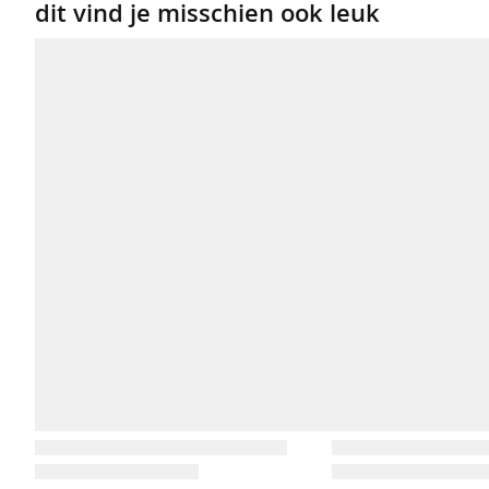
ondergoed
dit vind je misschien ook leuk
beenmode
sokken
sneakersokken
panty's
accessoires
riemen
modesjaals
vast
voordeel
truien
&
vesten