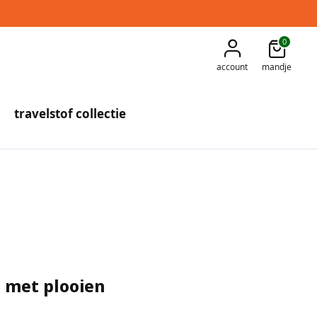
0
account
mandje
travelstof collectie
 met plooien