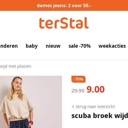
dames jeans: 2 voor 50.-
inderen
baby
nieuw
sale -70%
weekacties
wijd met plooien
-70%
9.00
nu
29.99
terug naar overzicht
scuba broek wijd