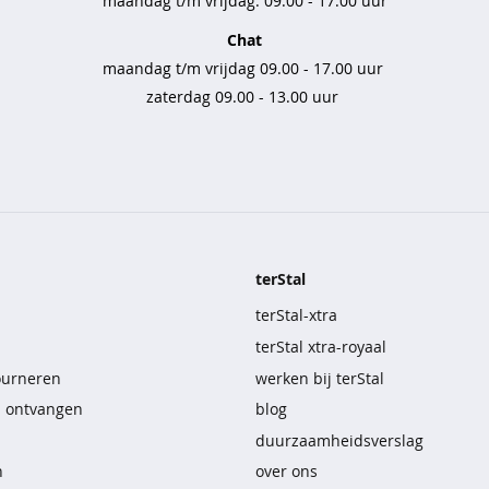
maandag t/m vrijdag: 09.00 - 17.00 uur
Chat
maandag t/m vrijdag 09.00 - 17.00 uur
zaterdag 09.00 - 13.00 uur
terStal
terStal-xtra
terStal xtra-royaal
ourneren
werken bij terStal
n ontvangen
blog
duurzaamheidsverslag
n
over ons