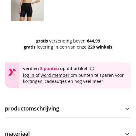
e
s
&
t
u
n
i
gratis
verzending boven
€44,99
e
gratis
levering in een van onze
220 winkels
k
e
n
verdien
8 punten
op dit artikel
b
log in
of
word member
om punten te sparen voor
e
kortingen, cadeautjes en nog veel meer
s
t
v
e
productomschrijving
r
k
o
Bikershort voor dames. De onderbroek is een bikershort
c
model en is voorzien van een naadloos design en medium
materiaal
h