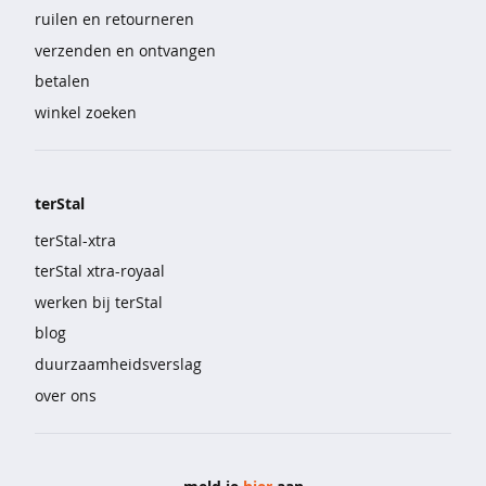
e
ruilen en retourneren
verzenden en ontvangen
b
i
betalen
g
winkel zoeken
s
h
i
r
terStal
t
terStal-xtra
s
terStal xtra-royaal
p
werken bij terStal
y
blog
j
a
duurzaamheidsverslag
m
over ons
a
'
s