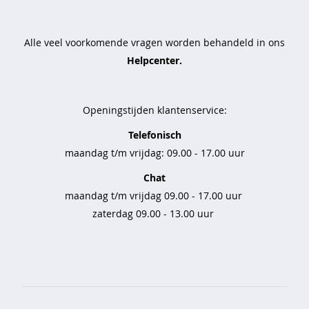
o
e
k
Alle veel voorkomende vragen worden behandeld in ons
e
n
Helpcenter.
j
a
Openingstijden klantenservice:
s
s
Telefonisch
e
maandag t/m vrijdag: 09.00 - 17.00 uur
n
Chat
j
maandag t/m vrijdag 09.00 - 17.00 uur
e
a
zaterdag 09.00 - 13.00 uur
n
s
k
o
r
t