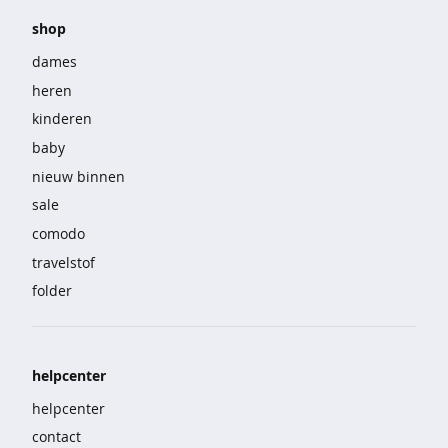
e
shop
b
r
dames
o
heren
e
k
kinderen
e
baby
n
nieuw binnen
s
sale
e
comodo
t
s
travelstof
folder
n
a
c
h
helpcenter
t
m
helpcenter
o
d
contact