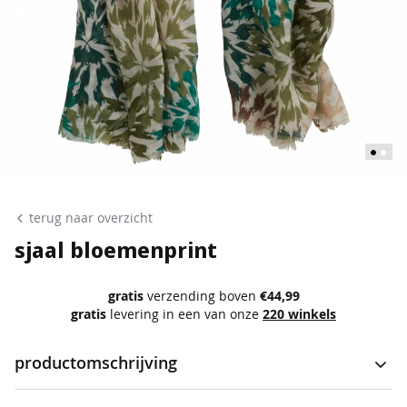
p
o
l
o
'
s
s
i
n
Ga
g
naar
terug naar overzicht
l
het
e
sjaal bloemenprint
t
begin
s
van
gratis
verzending boven
€44,99
de
gratis
levering in een van onze
220 winkels
b
l
afbeeldingen-
o
productomschrijving
gallerij
u
s