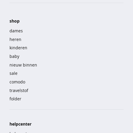
o
e
k
e
shop
n
dames
j
heren
a
kinderen
s
s
baby
e
nieuw binnen
n
sale
j
comodo
e
a
travelstof
n
folder
s
k
o
helpcenter
r
t