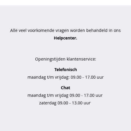
t
t
r
a
Alle veel voorkomende vragen worden behandeld in ons
v
Helpcenter.
e
l
s
t
Openingstijden klantenservice:
o
f
Telefonisch
maandag t/m vrijdag: 09.00 - 17.00 uur
b
a
Chat
s
maandag t/m vrijdag 09.00 - 17.00 uur
i
zaterdag 09.00 - 13.00 uur
c
s
b
r