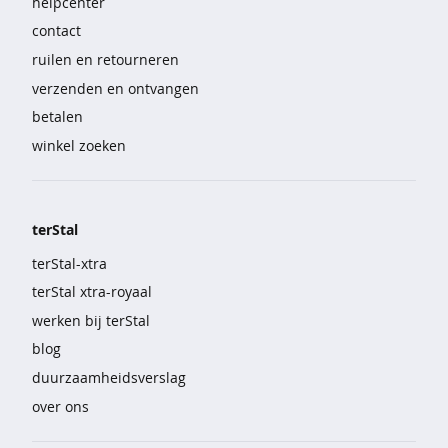
helpcenter
e
contact
b
r
ruilen en retourneren
o
verzenden en ontvangen
e
k
betalen
e
winkel zoeken
n
s
e
terStal
t
s
terStal-xtra
terStal xtra-royaal
n
a
werken bij terStal
c
blog
h
t
duurzaamheidsverslag
m
over ons
o
d