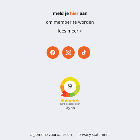
e
meld je
hier
aan
b
i
om member te worden
g
lees meer >
s
h
i
r
t
s
p
y
j
a
m
a
'
s
algemene voorwaarden
privacy statement