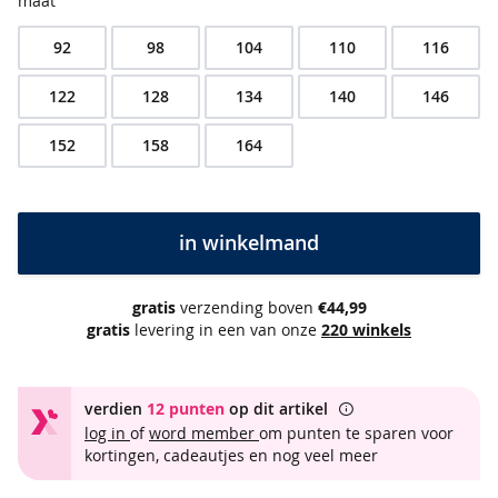
e
maat
s
&
92
98
104
110
116
t
u
122
128
134
140
146
n
i
152
158
164
e
k
e
n
in winkelmand
b
e
gratis
verzending boven
€44,99
s
gratis
levering in een van onze
220 winkels
t
v
e
r
verdien
12 punten
op dit artikel
k
log in
of
word member
om punten te sparen voor
o
kortingen, cadeautjes en nog veel meer
c
h