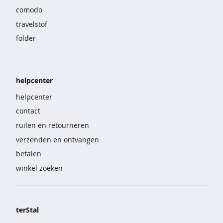
e
comodo
travelstof
b
i
folder
g
s
h
i
helpcenter
r
helpcenter
t
contact
s
ruilen en retourneren
p
verzenden en ontvangen
y
betalen
j
a
winkel zoeken
m
a
'
s
terStal