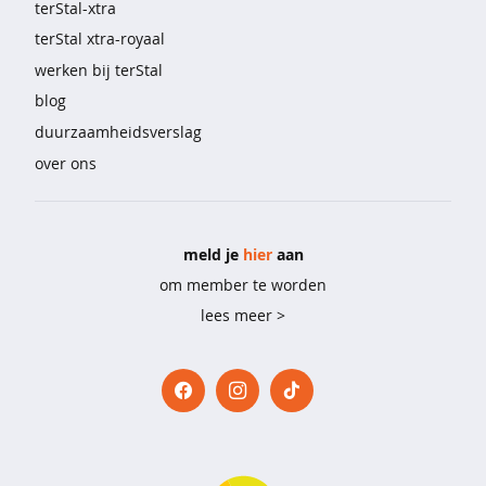
terStal-xtra
l
i
terStal xtra-royaal
n
werken bij terStal
g
blog
e
r
duurzaamheidsverslag
i
over ons
e
&
o
n
d
meld je
hier
aan
e
om member te worden
r
lees meer >
m
o
d
e
b
e
h