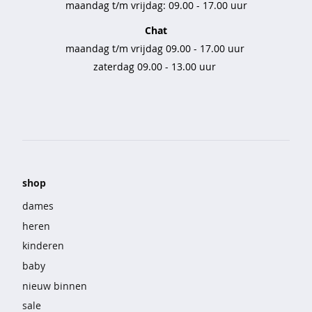
maandag t/m vrijdag: 09.00 - 17.00 uur
e
b
Chat
r
maandag t/m vrijdag 09.00 - 17.00 uur
o
zaterdag 09.00 - 13.00 uur
e
k
e
n
s
e
t
s
shop
n
dames
a
heren
c
kinderen
h
t
baby
m
nieuw binnen
o
d
sale