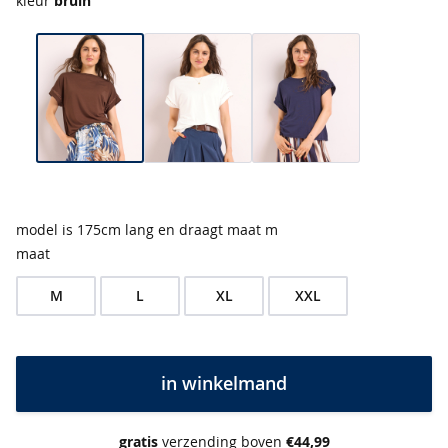
e
kleur
bruin
s
&
t
u
n
i
e
k
e
n
model is 175cm lang en draagt maat m
b
maat
e
s
M
L
XL
XXL
t
v
e
r
k
in winkelmand
o
c
h
gratis
verzending boven
€44,99