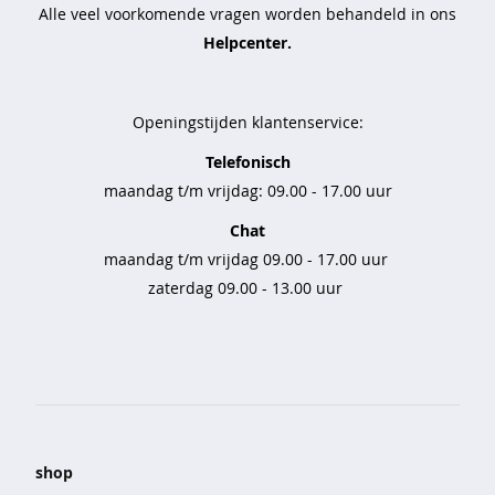
Alle veel voorkomende vragen worden behandeld in ons
e
b
Helpcenter.
r
o
e
Openingstijden klantenservice:
k
e
Telefonisch
n
maandag t/m vrijdag: 09.00 - 17.00 uur
s
Chat
e
maandag t/m vrijdag 09.00 - 17.00 uur
t
s
zaterdag 09.00 - 13.00 uur
n
a
c
h
t
m
o
shop
d