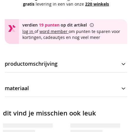
t
gratis
levering in een van onze
220 winkels
t
r
verdien
19 punten
op dit artikel
a
log in
of
word member
om punten te sparen voor
v
kortingen, cadeautjes en nog veel meer
e
l
s
t
o
productomschrijving
f
T-shirt voor dames. Het t-shirt is een model met korte
b
mouwen en is voorzien van een ronde hals en een gehaakt
a
materiaal
detail aan de mouwen. Verfraaid met een uni bruine kleur.
s
i
Het t-shirt heeft een regular fit en draagt comfortabel dankzij
meer
t-shirt met gehaakt detail
c
luchtige katoen.
informatie
s
4113611-186
dit vind je misschien ook leuk
95% viscose, 5% elastaan
b
r