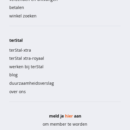
l
betalen
i
n
winkel zoeken
g
e
r
i
terStal
e
terStal-xtra
&
o
terStal xtra-royaal
n
werken bij terStal
d
e
blog
r
duurzaamheidsverslag
m
o
over ons
d
e
b
meld je
hier
aan
e
om member te worden
h