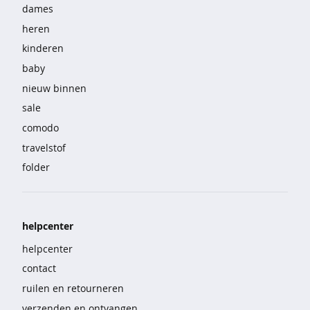
e
dames
heren
b
kinderen
i
g
baby
s
nieuw binnen
h
sale
i
r
comodo
t
travelstof
s
folder
p
y
j
helpcenter
a
m
helpcenter
a
contact
'
ruilen en retourneren
s
verzenden en ontvangen