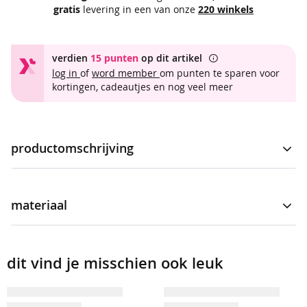
t
gratis
levering in een van onze
220 winkels
t
r
verdien
15 punten
op dit artikel
a
log in
of
word member
om punten te sparen voor
v
kortingen, cadeautjes en nog veel meer
e
l
s
t
o
productomschrijving
f
Top voor dames. De top is voorzien van een v-hals, driekwart
b
opgerolde mouwen en een bijpassende ketting. Verfraaid met
a
materiaal
een donkerblauwe kleur. De top heeft een wat wijdere
s
i
pasvorm en draagt comfortabel dankzij de fijne stof.
meer
top met v-hals en ketting
c
informatie
s
4120131-385
dit vind je misschien ook leuk
100% polyester
b
r