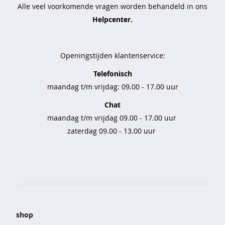
Alle veel voorkomende vragen worden behandeld in ons
e
b
Helpcenter.
r
o
e
Openingstijden klantenservice:
k
e
Telefonisch
n
maandag t/m vrijdag: 09.00 - 17.00 uur
s
Chat
e
maandag t/m vrijdag 09.00 - 17.00 uur
t
s
zaterdag 09.00 - 13.00 uur
n
a
c
h
t
m
o
shop
d