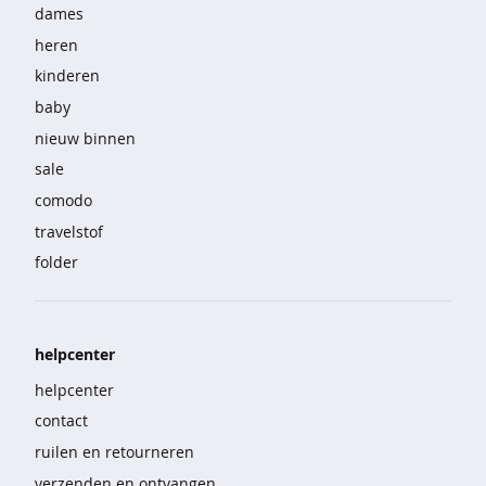
e
dames
heren
b
kinderen
i
g
baby
s
nieuw binnen
h
sale
i
r
comodo
t
travelstof
s
folder
p
y
j
helpcenter
a
m
helpcenter
a
contact
'
ruilen en retourneren
s
verzenden en ontvangen