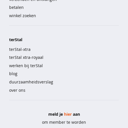
l
betalen
i
n
winkel zoeken
g
e
r
i
terStal
e
terStal-xtra
&
o
terStal xtra-royaal
n
werken bij terStal
d
e
blog
r
duurzaamheidsverslag
m
o
over ons
d
e
b
meld je
hier
aan
e
om member te worden
h