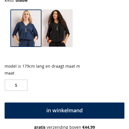
e
kleur
blauw
s
&
t
u
n
i
e
k
e
n
model is 179cm lang en draagt maat m
b
maat
e
s
S
t
v
e
r
k
in winkelmand
o
c
h
gratis
verzending boven
€44,99