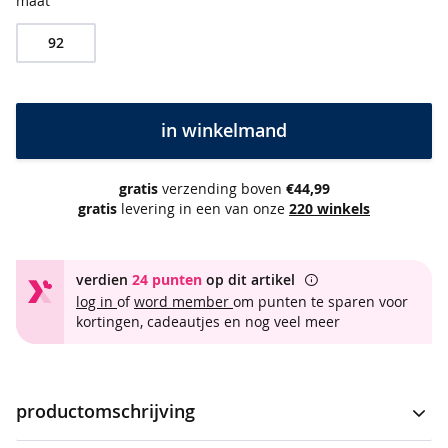
e
maat
s
&
92
t
u
n
i
in winkelmand
e
k
e
gratis
verzending boven
€44,99
n
gratis
levering in een van onze
220 winkels
b
e
s
verdien
24 punten
op dit artikel
t
log in
of
word member
om punten te sparen voor
v
kortingen, cadeautjes en nog veel meer
e
r
k
o
productomschrijving
c
h