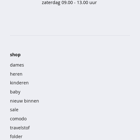
zaterdag 09.00 - 13.00 uur
e
b
r
o
e
k
e
n
shop
s
dames
e
t
heren
s
kinderen
baby
n
a
nieuw binnen
c
sale
h
t
comodo
m
travelstof
o
d
folder