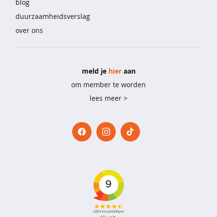
blog
l
i
duurzaamheidsverslag
n
over ons
g
e
r
i
meld je
hier
aan
e
&
om member te worden
o
lees meer >
n
d
e
r
m
o
d
e
b
e
h