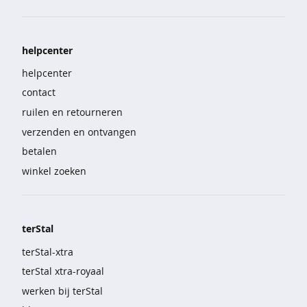
e
b
i
helpcenter
g
helpcenter
s
contact
h
i
ruilen en retourneren
r
verzenden en ontvangen
t
betalen
s
winkel zoeken
p
y
j
a
terStal
m
terStal-xtra
a
terStal xtra-royaal
'
s
werken bij terStal