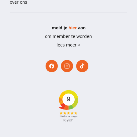
over ons
e
b
i
meld je
hier
aan
g
s
om member te worden
h
lees meer >
i
r
t
s
p
y
j
a
m
a
'
s