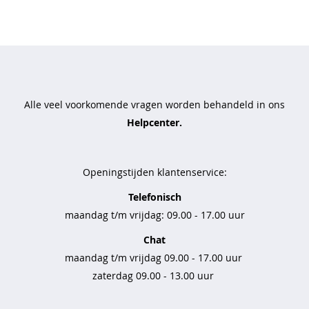
t
t
r
a
v
e
Alle veel voorkomende vragen worden behandeld in ons
l
s
Helpcenter.
t
o
f
Openingstijden klantenservice:
b
Telefonisch
a
maandag t/m vrijdag: 09.00 - 17.00 uur
s
i
Chat
c
s
maandag t/m vrijdag 09.00 - 17.00 uur
zaterdag 09.00 - 13.00 uur
b
r