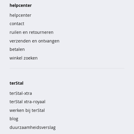
e
helpcenter
b
helpcenter
r
o
contact
e
ruilen en retourneren
k
e
verzenden en ontvangen
n
betalen
winkel zoeken
s
e
t
s
terStal
n
terStal-xtra
a
c
terStal xtra-royaal
h
werken bij terStal
t
m
blog
o
duurzaamheidsverslag
d