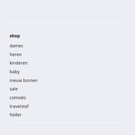
o
e
k
e
n
shop
j
a
dames
s
heren
s
e
kinderen
n
baby
j
nieuw binnen
e
sale
a
comodo
n
s
travelstof
folder
k
o
r
t