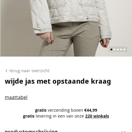
p
o
l
o
'
s
s
i
n
Ga
g
naar
terug naar overzicht
l
het
e
wijde jas met opstaande kraag
t
begin
s
van
maattabel
de
b
l
afbeeldingen-
gratis
verzending boven
€44,99
o
gratis
levering in een van onze
220 winkels
gallerij
u
s
productomschrijving