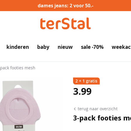
dames jeans: 2 voor 50.-
kinderen
baby
nieuw
sale -70%
weekac
-pack footies mesh
2 + 1 gratis
3.99
terug naar overzicht
3-pack footies m