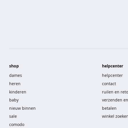
korte
broeken
overhemden
sportkleding
nachtmode
ondermode
shop
helpcenter
beenmode
dames
helpcenter
heren
contact
accessoires
kinderen
ruilen en ret
vast
baby
verzenden e
voordeel
nieuw binnen
betalen
sale
winkel zoeke
t-
comodo
shirts