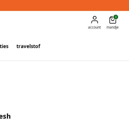
0
account
mandje
ties
travelstof
esh