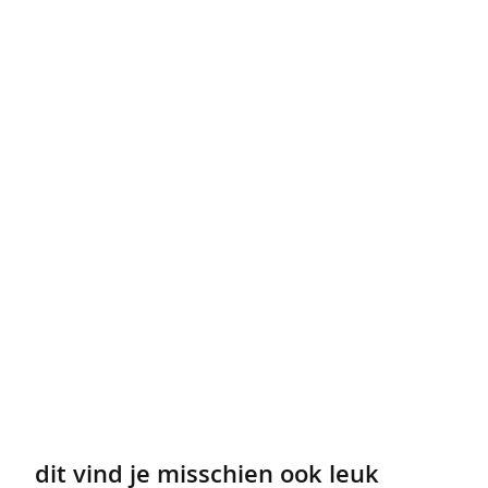
bigshirts
pyjama's
lingerie
&
ondermode
beha's
boxershorts
slips
strings
naadloos
ondergoed
corrigerend
dit vind je misschien ook leuk