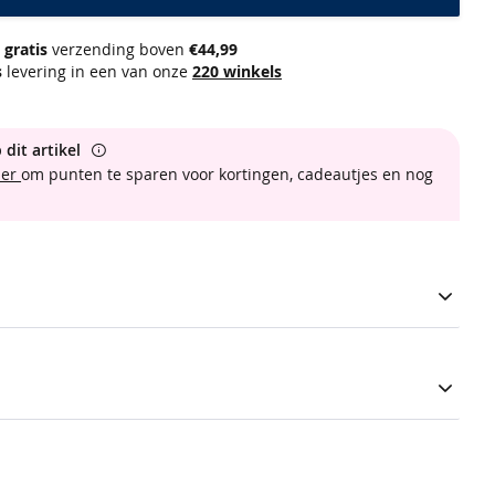
gratis
verzending boven
€44,99
s
levering in een van onze
220 winkels
 dit artikel
ber
om punten te sparen voor kortingen, cadeautjes en nog
 footies zijn laag uitgesneden, hebben een zachte boord en
e meshstof. Verfraaid met gekleurde tinten.
3-pack footies mesh
1185955-180