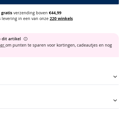
gratis
verzending boven
€44,99
s
levering in een van onze
220 winkels
 dit artikel
ber
om punten te sparen voor kortingen, cadeautjes en nog
s heeft een lagere tailleboord op de heup, een aansluitende
en een dubbel ingezet kruis van katoen. Verfraaid met een
agt comfortabel dankzij de fijne stretchkwaliteit.
basic heupslip
2117117-09