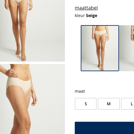
maattabel
kleur
beige
maat
S
M
L