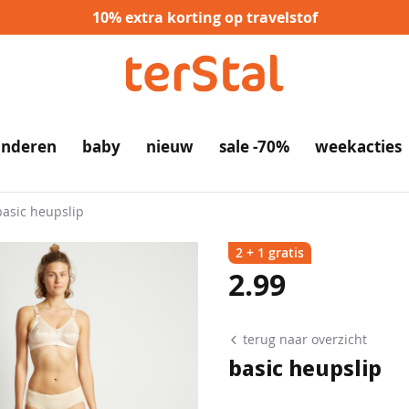
10% extra korting op travelstof
inderen
baby
nieuw
sale -70%
weekacties
basic heupslip
2 + 1 gratis
2.99
terug naar overzicht
basic heupslip