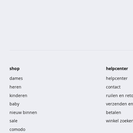
korte
broeken
overhemden
sportkleding
nachtmode
ondermode
shop
helpcenter
beenmode
dames
helpcenter
heren
contact
accessoires
kinderen
ruilen en ret
vast
baby
verzenden e
voordeel
nieuw binnen
betalen
sale
winkel zoeke
t-
comodo
shirts