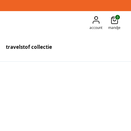
0
account
mandje
travelstof collectie