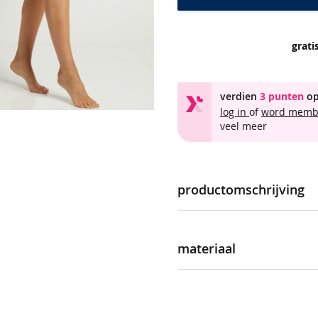
grati
verdien
3 punten
op
log in
of
word mem
veel meer
productomschrijving
Heupslip voor dames. De slip
pasvorm, elastische boorden 
materiaal
basic beige kleur. De slip dra
meer
product naam
informatie
artikelnummer