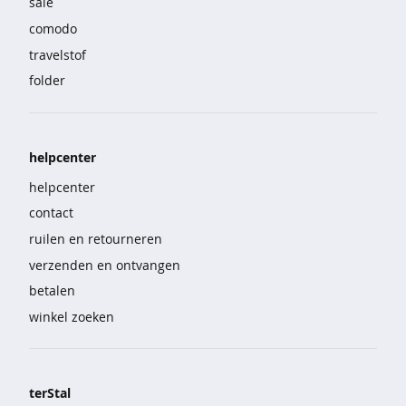
sale
r
t
comodo
s
travelstof
&
folder
p
o
l
o
'
helpcenter
s
helpcenter
t
contact
r
ruilen en retourneren
u
i
verzenden en ontvangen
e
betalen
n
winkel zoeken
&
v
e
s
t
terStal