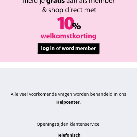
r
m
o
d
e
b
e
e
n
m
o
d
e
a
Alle veel voorkomende vragen worden behandeld in ons
c
Helpcenter.
c
e
s
Openingstijden klantenservice:
s
o
Telefonisch
i