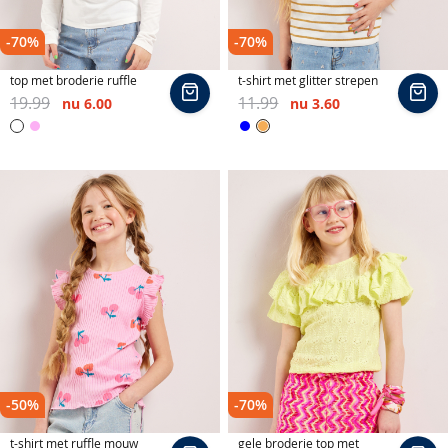
e
s
&
-70%
-70%
t
u
top met broderie ruffle
t-shirt met glitter strepen
In
In
n
19.99
11.99
nu
6.00
nu
3.60
winkelmand
wi
i
Wit
Goud
Roze
Blauw
e
k
e
n
b
e
s
t
v
e
r
k
o
-50%
-70%
c
h
t-shirt met ruffle mouw
gele broderie top met