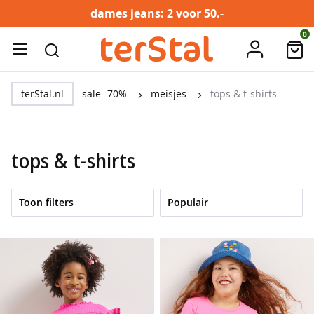
dames jeans: 2 voor 50.-
Ga
0
account
naar
ZOEK
de
dames
inhoud
terStal.nl
sale -70%
meisjes
tops & t-shirts
t
o
p
tops & t-shirts
s
&
t
-
Toon filters
s
h
i
r
t
s