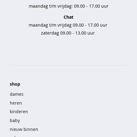
r
maandag t/m vrijdag: 09.00 - 17.00 uur
e
Chat
s
maandag t/m vrijdag 09.00 - 17.00 uur
v
zaterdag 09.00 - 13.00 uur
a
s
t
v
o
o
r
d
shop
e
e
dames
l
heren
t
kinderen
-
baby
s
h
nieuw binnen
i