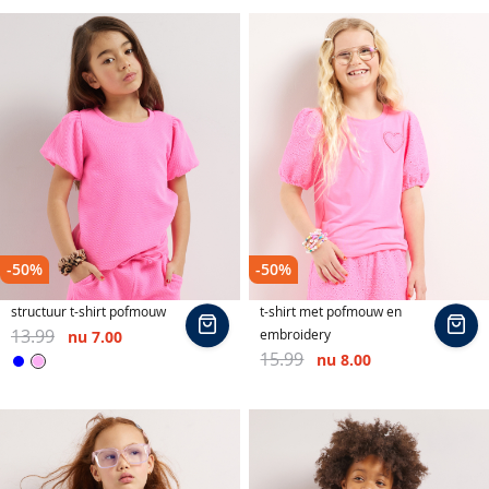
o
b
a
s
i
c
s
j
a
s
-50%
-50%
s
e
structuur t-shirt pofmouw
t-shirt met pofmouw en
n
In
In
13.99
embroidery
nu
7.00
winkelmand
wi
15.99
nu
8.00
k
Roze
Blauw
o
r
t
e
b