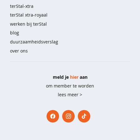
e
terStal-xtra
n
terStal xtra-royaal
kinderen
werken bij terStal
blog
m
e
duurzaamheidsverslag
i
over ons
s
j
e
s
meld je
hier
aan
b
om member te worden
e
lees meer >
s
t
v
e
r
k