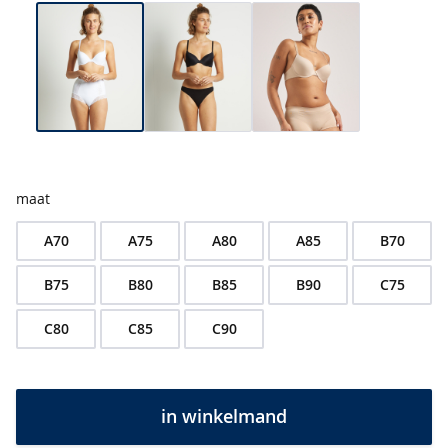
e
s
&
t
u
n
i
e
k
e
maat
n
b
A70
A75
A80
A85
B70
e
s
B75
B80
B85
B90
C75
t
v
C80
C85
C90
e
r
k
o
in winkelmand
c
h