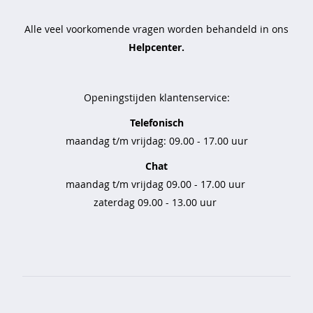
e
b
Alle veel voorkomende vragen worden behandeld in ons
r
Helpcenter.
o
e
k
e
Openingstijden klantenservice:
n
Telefonisch
s
maandag t/m vrijdag: 09.00 - 17.00 uur
e
t
Chat
s
maandag t/m vrijdag 09.00 - 17.00 uur
zaterdag 09.00 - 13.00 uur
n
a
c
h
t
m
o
d