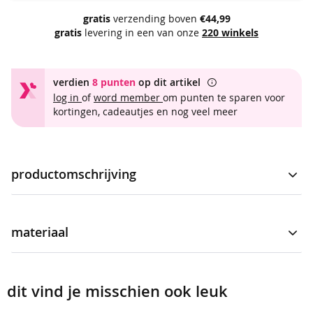
t
gratis
verzending boven
€44,99
gratis
levering in een van onze
220 winkels
t
r
a
v
verdien
8 punten
op dit artikel
e
log in
of
word member
om punten te sparen voor
l
kortingen, cadeautjes en nog veel meer
s
t
o
f
productomschrijving
b
a
Beha voor dames. De beha is een basis model en is voorzien
s
van verstelbare schouderbandjes en een verstelbare sluiting
materiaal
i
op de rug. Verfraaid met een uni print. De beha heeft een
c
aansluitende pasvorm en draagt comfortabel dankzij de
s
meer
basic beha
gladde stof.
informatie
2107371-10
dit vind je misschien ook leuk
b
r
85% polyamide, 15% elastaan