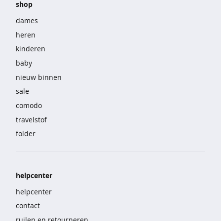
e
shop
dames
b
heren
i
g
kinderen
s
baby
h
nieuw binnen
i
r
sale
t
comodo
s
travelstof
p
folder
y
j
a
m
helpcenter
a
helpcenter
'
contact
s
ruilen en retourneren