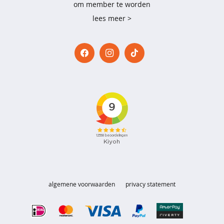
om member te worden
a
'
lees meer >
s
b
o
x
e
r
s
h
o
r
t
s
s
algemene voorwaarden
privacy statement
l
i
p