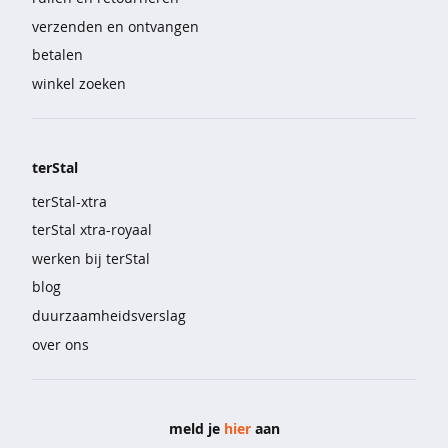
l
verzenden en ontvangen
i
n
betalen
g
winkel zoeken
e
r
i
e
terStal
&
o
terStal-xtra
n
terStal xtra-royaal
d
e
werken bij terStal
r
blog
m
o
duurzaamheidsverslag
d
over ons
e
b
e
meld je
hier
aan
h